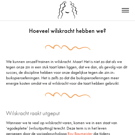
Hoeveel wilskracht hebben we?
We kunnen onszelf trainen in wilskracht. Maar! Het is niet zo dat als we
tegen onze zin in een stuk taart laten liggen, dat we dan, als gevolg van dit
succes, de discipline hebben voor onze dagelijkse tegen-de-zin-in-
buikspieroefeningen. Het is zelfs zo dat die buikspieroefeningen meer
energie kosten omdat we al wilskracht voor die taart hebben gebruikt.
Wilskracht raakt uitgeput
Wanneer we te veel op wilskracht varen, komen we in een staat van
‘egodepletie’ (wilsuitputting) terecht. Deze term is in het leven
geroepen door de sociaalpsycholoog
Roy Baumeister
die tijdens