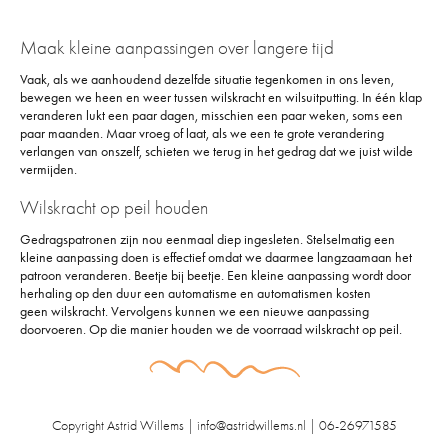
Maak kleine aanpassingen over langere tijd
Vaak, als we aanhoudend dezelfde situatie tegenkomen in ons leven,
bewegen we heen en weer tussen wilskracht en wilsuitputting. In één klap
veranderen lukt een paar dagen, misschien een paar weken, soms een
paar maanden. Maar vroeg of laat, als we een te grote verandering
verlangen van onszelf, schieten we terug in het gedrag dat we juist wilde
vermijden.
Wilskracht op peil houden
Gedragspatronen zijn nou eenmaal diep ingesleten. Stelselmatig een
kleine aanpassing doen is effectief omdat we daarmee langzaamaan het
patroon veranderen. Beetje bij beetje. Een kleine aanpassing wordt door
herhaling op den duur een automatisme en automatismen kosten
geen wilskracht. Vervolgens kunnen we een nieuwe aanpassing
doorvoeren. Op die manier houden we de voorraad wilskracht op peil.
Copyright Astrid Willems | info@astridwillems.nl | 06-26971585